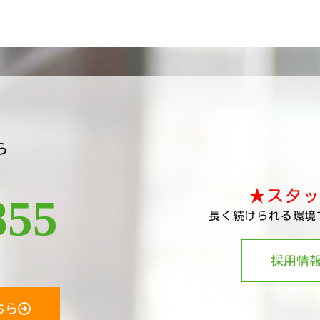
ら
★スタッ
855
長く続けられる環境
採用情
ちら